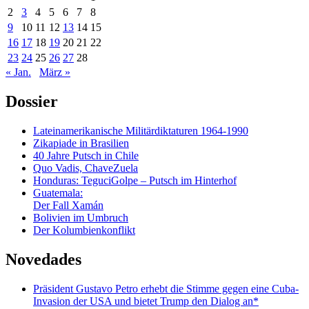
2
3
4
5
6
7
8
9
10
11
12
13
14
15
16
17
18
19
20
21
22
23
24
25
26
27
28
« Jan.
März »
Dossier
Lateinamerikanische Militärdiktaturen 1964-1990
Zikapiade in Brasilien
40 Jahre Putsch in Chile
Quo Vadis, ChaveZuela
Honduras: TeguciGolpe – Putsch im Hinterhof
Guatemala:
Der Fall Xamán
Bolivien im Umbruch
Der Kolumbienkonflikt
Novedades
Präsident Gustavo Petro erhebt die Stimme gegen eine Cuba-
Invasion der USA und bietet Trump den Dialog an*