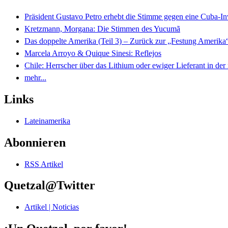
Präsident Gustavo Petro erhebt die Stimme gegen eine Cuba-I
Kretzmann, Morgana: Die Stimmen des Yucumã
Das doppelte Amerika (Teil 3) – Zurück zur „Festung Amerika
Marcela Arroyo & Quique Sinesi: Reflejos
Chile: Herrscher über das Lithium oder ewiger Lieferant in der
mehr...
Links
Lateinamerika
Abonnieren
RSS Artikel
Quetzal@Twitter
Artikel | Noticias