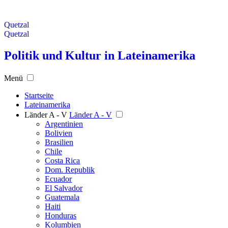
Quetzal
Quetzal
Politik und Kultur in Lateinamerika
Menü
Startseite
Lateinamerika
Länder A - V
Länder A - V
Argentinien
Bolivien
Brasilien
Chile
Costa Rica
Dom. Republik
Ecuador
El Salvador
Guatemala
Haiti
Honduras
Kolumbien