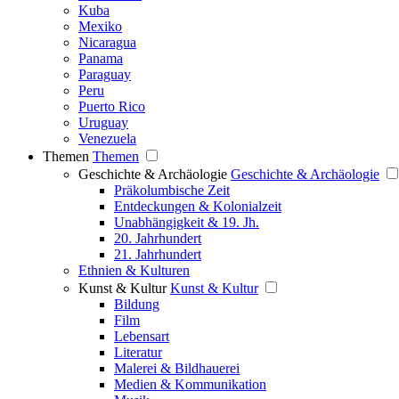
Kuba
Mexiko
Nicaragua
Panama
Paraguay
Peru
Puerto Rico
Uruguay
Venezuela
Themen
Themen
Geschichte & Archäologie
Geschichte & Archäologie
Präkolumbische Zeit
Entdeckungen & Kolonialzeit
Unabhängigkeit & 19. Jh.
20. Jahrhundert
21. Jahrhundert
Ethnien & Kulturen
Kunst & Kultur
Kunst & Kultur
Bildung
Film
Lebensart
Literatur
Malerei & Bildhauerei
Medien & Kommunikation