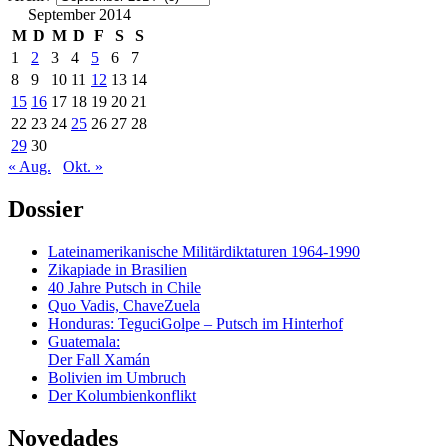
September 2014
M
D
M
D
F
S
S
1
2
3
4
5
6
7
8
9
10
11
12
13
14
15
16
17
18
19
20
21
22
23
24
25
26
27
28
29
30
« Aug.
Okt. »
Dossier
Lateinamerikanische Militärdiktaturen 1964-1990
Zikapiade in Brasilien
40 Jahre Putsch in Chile
Quo Vadis, ChaveZuela
Honduras: TeguciGolpe – Putsch im Hinterhof
Guatemala:
Der Fall Xamán
Bolivien im Umbruch
Der Kolumbienkonflikt
Novedades