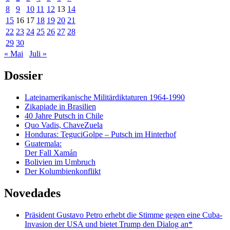
8
9
10
11
12
13
14
15
16
17
18
19
20
21
22
23
24
25
26
27
28
29
30
« Mai
Juli »
Dossier
Lateinamerikanische Militärdiktaturen 1964-1990
Zikapiade in Brasilien
40 Jahre Putsch in Chile
Quo Vadis, ChaveZuela
Honduras: TeguciGolpe – Putsch im Hinterhof
Guatemala:
Der Fall Xamán
Bolivien im Umbruch
Der Kolumbienkonflikt
Novedades
Präsident Gustavo Petro erhebt die Stimme gegen eine Cuba-
Invasion der USA und bietet Trump den Dialog an*