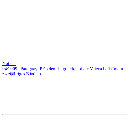
Noticia
04/2009
|
Paraguay: Präsident Lugo erkennt die Vaterschaft für ein
zweijähriges Kind an