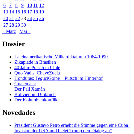
6
7
8
9
10
11
12
13
14
15
16
17
18
19
20
21
22
23
24
25
26
27
28
29
30
« März
Mai »
Dossier
Lateinamerikanische Militärdiktaturen 1964-1990
Zikapiade in Brasilien
40 Jahre Putsch in Chile
Quo Vadis, ChaveZuela
Honduras: TeguciGolpe – Putsch im Hinterhof
Guatemala:
Der Fall Xamán
Bolivien im Umbruch
Der Kolumbienkonflikt
Novedades
Präsident Gustavo Petro erhebt die Stimme gegen eine Cuba-
Invasion der USA und bietet Trump den Dialog an*