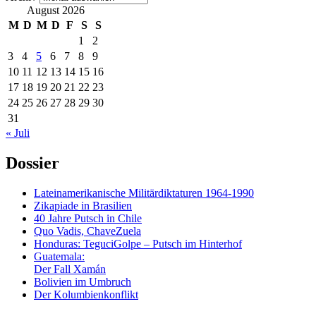
August 2026
M
D
M
D
F
S
S
1
2
3
4
5
6
7
8
9
10
11
12
13
14
15
16
17
18
19
20
21
22
23
24
25
26
27
28
29
30
31
« Juli
Dossier
Lateinamerikanische Militärdiktaturen 1964-1990
Zikapiade in Brasilien
40 Jahre Putsch in Chile
Quo Vadis, ChaveZuela
Honduras: TeguciGolpe – Putsch im Hinterhof
Guatemala:
Der Fall Xamán
Bolivien im Umbruch
Der Kolumbienkonflikt