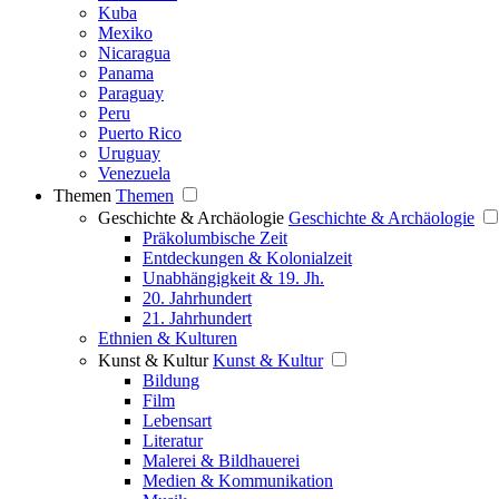
Kuba
Mexiko
Nicaragua
Panama
Paraguay
Peru
Puerto Rico
Uruguay
Venezuela
Themen
Themen
Geschichte & Archäologie
Geschichte & Archäologie
Präkolumbische Zeit
Entdeckungen & Kolonialzeit
Unabhängigkeit & 19. Jh.
20. Jahrhundert
21. Jahrhundert
Ethnien & Kulturen
Kunst & Kultur
Kunst & Kultur
Bildung
Film
Lebensart
Literatur
Malerei & Bildhauerei
Medien & Kommunikation