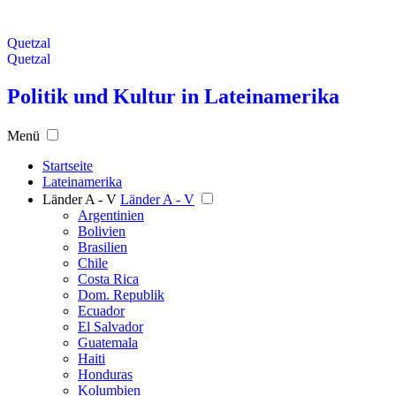
Quetzal
Quetzal
Politik und Kultur in Lateinamerika
Menü
Startseite
Lateinamerika
Länder A - V
Länder A - V
Argentinien
Bolivien
Brasilien
Chile
Costa Rica
Dom. Republik
Ecuador
El Salvador
Guatemala
Haiti
Honduras
Kolumbien