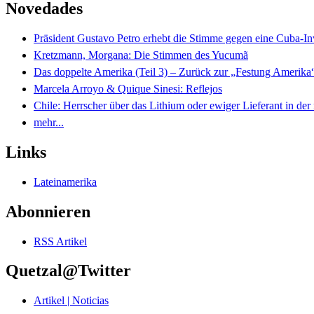
Novedades
Präsident Gustavo Petro erhebt die Stimme gegen eine Cuba-I
Kretzmann, Morgana: Die Stimmen des Yucumã
Das doppelte Amerika (Teil 3) – Zurück zur „Festung Amerika
Marcela Arroyo & Quique Sinesi: Reflejos
Chile: Herrscher über das Lithium oder ewiger Lieferant in der
mehr...
Links
Lateinamerika
Abonnieren
RSS Artikel
Quetzal@Twitter
Artikel | Noticias