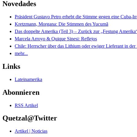
Novedades
Präsident Gustavo Petro erhebt die Stimme gegen eine Cuba-I
Kretzmann, Morgana: Die Stimmen des Yucumã
Das doppelte Amerika (Teil 3) – Zurück zur „Festung Amerika
Marcela Arroyo & Quique Sinesi: Reflejos
Chile: Herrscher über das Lithium oder ewiger Lieferant in der
mehr...
Links
Lateinamerika
Abonnieren
RSS Artikel
Quetzal@Twitter
Artikel | Noticias