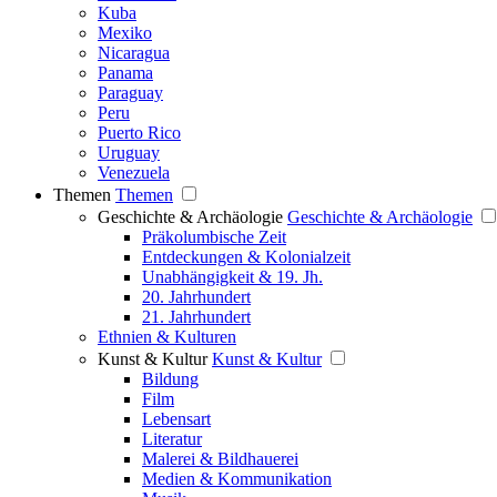
Kuba
Mexiko
Nicaragua
Panama
Paraguay
Peru
Puerto Rico
Uruguay
Venezuela
Themen
Themen
Geschichte & Archäologie
Geschichte & Archäologie
Präkolumbische Zeit
Entdeckungen & Kolonialzeit
Unabhängigkeit & 19. Jh.
20. Jahrhundert
21. Jahrhundert
Ethnien & Kulturen
Kunst & Kultur
Kunst & Kultur
Bildung
Film
Lebensart
Literatur
Malerei & Bildhauerei
Medien & Kommunikation