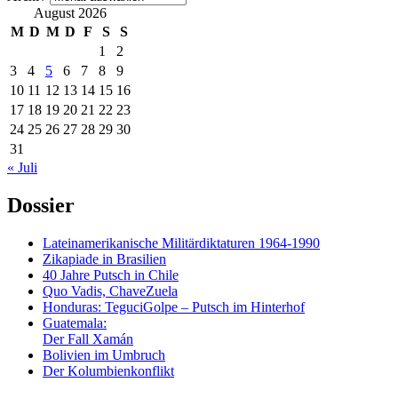
August 2026
M
D
M
D
F
S
S
1
2
3
4
5
6
7
8
9
10
11
12
13
14
15
16
17
18
19
20
21
22
23
24
25
26
27
28
29
30
31
« Juli
Dossier
Lateinamerikanische Militärdiktaturen 1964-1990
Zikapiade in Brasilien
40 Jahre Putsch in Chile
Quo Vadis, ChaveZuela
Honduras: TeguciGolpe – Putsch im Hinterhof
Guatemala:
Der Fall Xamán
Bolivien im Umbruch
Der Kolumbienkonflikt