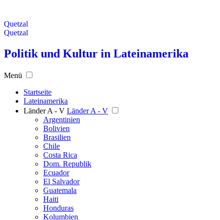
Quetzal
Quetzal
Politik und Kultur in Lateinamerika
Menü
Startseite
Lateinamerika
Länder A - V
Länder A - V
Argentinien
Bolivien
Brasilien
Chile
Costa Rica
Dom. Republik
Ecuador
El Salvador
Guatemala
Haiti
Honduras
Kolumbien