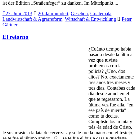
ist der Edition „Straßenfeger“ zu danken. Im Mittelpunkt ...
27. Juni 2013
20. Jahrhundert
,
Gesehen
,
Guatemala
,
Landwirtschaft & Agrarreform
,
Wirtschaft & Entwicklung
Peter
Gärtner
El retorno
¿Cuánto tiempo había
pasado desde la última
vez que tuviste
problemas con la
policía? ¿Uno, dos
años? No, exactamente
tres años tres meses y
tres días. Contabas cada
día desde aquel en el
que te regresaron. La
última vez fue allá, "en
ese país de mierda" -
como tu decías.
Cumpliste los treinta y
trés -la edad de Cristo,
le susurraste a la lata de cerveza - y se te fue la mano con el festejo,
se te fue el último amigo -¿?- , se te fue el bus a casa y quedaste