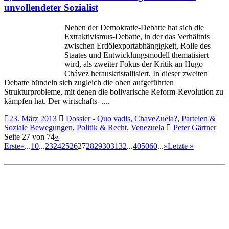
unvollendeter Sozialist
Neben der Demokratie-Debatte hat sich die
Extraktivismus-Debatte, in der das Verhältnis
zwischen Erdölexportabhängigkeit, Rolle des
Staates und Entwicklungsmodell thematisiert
wird, als zweiter Fokus der Kritik an Hugo
Chávez herauskristallisiert. In dieser zweiten
Debatte bündeln sich zugleich die oben aufgeführten
Strukturprobleme, mit denen die bolivarische Reform-Revolution zu
kämpfen hat. Der wirtschafts- ....
23. März 2013
Dossier - Quo vadis, ChaveZuela?
,
Parteien &
Soziale Bewegungen
,
Politik & Recht
,
Venezuela
Peter Gärtner
Seite 27 von 74
«
Erste
«
...
10
...
23
24
25
26
27
28
29
30
31
32
...
40
50
60
...
»
Letzte »