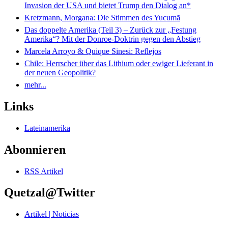
Invasion der USA und bietet Trump den Dialog an*
Kretzmann, Morgana: Die Stimmen des Yucumã
Das doppelte Amerika (Teil 3) – Zurück zur „Festung
Amerika“? Mit der Donroe-Doktrin gegen den Abstieg
Marcela Arroyo & Quique Sinesi: Reflejos
Chile: Herrscher über das Lithium oder ewiger Lieferant in
der neuen Geopolitik?
mehr...
Links
Lateinamerika
Abonnieren
RSS Artikel
Quetzal@Twitter
Artikel | Noticias