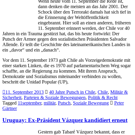
Wenn heute vom 11. September die Rede ist,
dann denken die meisten an das Jahr 2001. Der
Schock über den Terrorakt damals hat sich tief in
die Erinnerung der Weltöffentlichkeit
eingebrannt. Hier soll an einen anderen, früheren
11. September erinnert werden, der Chile vor 40
Jahren in ein Trauma gestürzt hat, das bis heute fortwirkt: Der
Putsch der Armee gegen den sozialistischen Präsidenten Salvador
Allende. Er teilt die Geschichte des lateinamerikanischen Landes in
ein „davor“ und ein „danach“.
Vor dem 11. September 1973 galt Chile als Vorzeigedemokratie mit
einer starken Linken, die es 1970 auf parlamentarischem Weg sogar
schaffte, an die Regierung zu kommen. Mit ihrem Anspruch,
Demokratie und Sozialismus miteinander verbinden zu wollen,
beschritt die Unidad Popular (UP),
11. September 2013
40 Jahre Putsch in Chile
,
Chile
,
Militär &
Sicherheit
,
Parteien & Soziale Bewegungen
,
Politik & Recht
Tagged
11september
,
militär
,
Putsch
,
Soziale Bewegung
Peter
Gärtner
Uruguay: Ex-Präsident Vázquez kandidiert erneut
Gestern gab Tabaré Vázquez bekannt, dass er