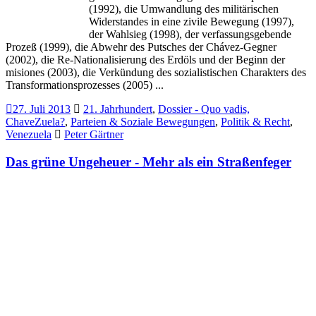
(1992), die Umwandlung des militärischen
Widerstandes in eine zivile Bewegung (1997),
der Wahlsieg (1998), der verfassungsgebende
Prozeß (1999), die Abwehr des Putsches der Chávez-Gegner
(2002), die Re-Nationalisierung des Erdöls und der Beginn der
misiones (2003), die Verkündung des sozialistischen Charakters des
Transformationsprozesses (2005) ...
27. Juli 2013
21. Jahrhundert
,
Dossier - Quo vadis,
ChaveZuela?
,
Parteien & Soziale Bewegungen
,
Politik & Recht
,
Venezuela
Peter Gärtner
Das grüne Ungeheuer - Mehr als ein Straßenfeger