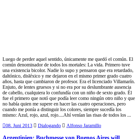
Luego de perder aquel sentido, únicamente me quedó el común. El
común denominador de todos los mortales: La vida. Primero tuve
una existencia bicolor. Nadie lo supo y pensaron que era retardado,
daltónico, disléxico y me dejaron en el mismo primer grado cuatro
años, hasta que cambiaron de profesor. Era el licenciado Villamarín.
Enjuto, de lentes gruesos y si no era por su deslumbrante ausencia
de cabello, cualquiera lo confundía con un niño de sexto grado. Él
fue el primero que notó que podía leer como ningún otro niño y que
no había quien me supere en hacer las cuatro operaciones, pero
cuando me ponía a distinguir los colores, siempre sucedía los
mismo: Azul, rojo, azul, rojo....Ahí venían las risas de todos los ...
08. Juni 2013
Dialogando
Alfonso Jaramillo
Argentinien: Buchmesse von Buenos Aires will