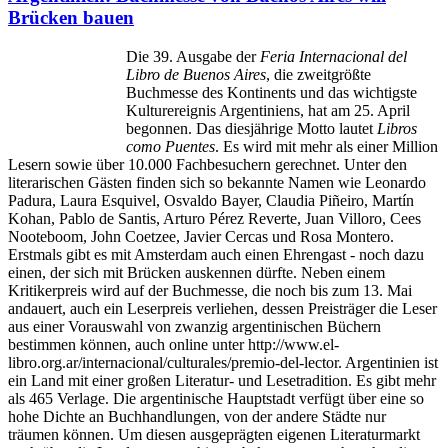
Brücken bauen
Die 39. Ausgabe der
Feria Internacional del
Libro de Buenos Aires
, die zweitgrößte
Buchmesse des Kontinents und das wichtigste
Kulturereignis Argentiniens, hat am 25. April
begonnen. Das diesjährige Motto lautet
Libros
como Puentes
. Es wird mit mehr als einer Million
Lesern sowie über 10.000 Fachbesuchern gerechnet. Unter den
literarischen Gästen finden sich so bekannte Namen wie Leonardo
Padura, Laura Esquivel, Osvaldo Bayer, Claudia Piñeiro, Martín
Kohan, Pablo de Santis, Arturo Pérez Reverte, Juan Villoro, Cees
Nooteboom, John Coetzee, Javier Cercas und Rosa Montero.
Erstmals gibt es mit Amsterdam auch einen Ehrengast - noch dazu
einen, der sich mit Brücken auskennen dürfte. Neben einem
Kritikerpreis wird auf der Buchmesse, die noch bis zum 13. Mai
andauert, auch ein Leserpreis verliehen, dessen Preisträger die Leser
aus einer Vorauswahl von zwanzig argentinischen Büchern
bestimmen können, auch online unter http://www.el-
libro.org.ar/internacional/culturales/premio-del-lector. Argentinien ist
ein Land mit einer großen Literatur- und Lesetradition. Es gibt mehr
als 465 Verlage. Die argentinische Hauptstadt verfügt über eine so
hohe Dichte an Buchhandlungen, von der andere Städte nur
träumen können. Um diesen ausgeprägten eigenen Literaturmarkt