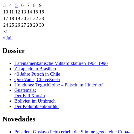
3
4
5
6
7
8
9
10
11
12
13
14
15
16
17
18
19
20
21
22
23
24
25
26
27
28
29
30
31
« Juli
Dossier
Lateinamerikanische Militärdiktaturen 1964-1990
Zikapiade in Brasilien
40 Jahre Putsch in Chile
Quo Vadis, ChaveZuela
Honduras: TeguciGolpe – Putsch im Hinterhof
Guatemala:
Der Fall Xamán
Bolivien im Umbruch
Der Kolumbienkonflikt
Novedades
Präsident Gustavo Petro erhebt die Stimme gegen eine Cuba-