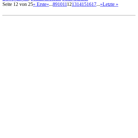
Seite 12 von 25
« Erste
«
...
8
9
10
11
12
13
14
15
16
17
...
»
Letzte »