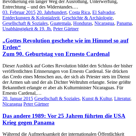
Bevölkerung ein langer Weg der Ausrottung, Unterwerfung,
Entrechtung – und des Widerstandes.…
03. Februar 2015
20. Jahrhundert
,
Costa Rica
,
El Salvador
,
Entdeckungen & Kolonialzeit
,
Geschichte & Archäologie
,
Gesellschaft & Soziales
,
Guatemala
,
Honduras
,
Nicaragua
,
Panama
,
Unabhängigkeit & 19. Jh.
Peter Gärtner
„Gottes Revolution geschehe wie im Himmel so auf
Erden“
Zum 90. Geburtstag von Ernesto Cardenal
Dieser Ausblick auf Gottes Revolution bildet den Schluss der bisher
veröffentlichten Erinnerungen von Ernesto Cardenal. Sie drücken
das Credo eines Menschen aus, der sich als Priester stets im Dienst
der Armen sah und der als Dichter Weltruhm erlangte. Seine größte
Bekanntheit erlangte er aber als Kulturminister Nicaraguas. Für
Ernesto Cardenal,…
20. Januar 2015
Gesellschaft & Soziales
,
Kunst & Kultur
,
Literatur
,
Nicaragua
Peter Gärtner
Das andere 1989: Vor 25 Jahren führten die USA
Krieg gegen Panama
Während die Aufmerksamkeit der internationalen Öffentlichkeit