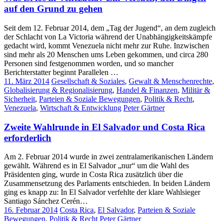
auf den Grund zu gehen
Seit dem 12. Februar 2014, dem „Tag der Jugend“, an dem zugleich
der Schlacht von La Victoria während der Unabhängigkeitskämpfe
gedacht wird, kommt Venezuela nicht mehr zur Ruhe. Inzwischen
sind mehr als 20 Menschen ums Leben gekommen, und circa 280
Personen sind festgenommen worden, und so mancher
Berichterstatter beginnt Parallelen
…
11. März 2014
Gesellschaft & Soziales
,
Gewalt & Menschenrechte
,
Globalisierung & Regionalisierung
,
Handel & Finanzen
,
Militär &
Sicherheit
,
Parteien & Soziale Bewegungen
,
Politik & Recht
,
Venezuela
,
Wirtschaft & Entwicklung
Peter Gärtner
Zweite Wahlrunde in El Salvador und Costa Rica
erforderlich
Am 2. Februar 2014 wurde in zwei zentralamerikanischen Ländern
gewählt. Während es in El Salvador „nur“ um die Wahl des
Präsidenten ging, wurde in Costa Rica zusätzlich über die
Zusammensetzung des Parlaments entschieden. In beiden Ländern
ging es knapp zu: In El Salvador verfehlte der klare Wahlsieger
Santiago Sánchez Cerén…
16. Februar 2014
Costa Rica
,
El Salvador
,
Parteien & Soziale
Bewegungen
,
Politik & Recht
Peter Gärtner