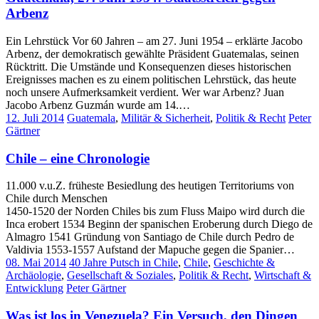
Arbenz
Ein Lehrstück Vor 60 Jahren – am 27. Juni 1954 – erklärte Jacobo
Arbenz, der demokratisch gewählte Präsident Guatemalas, seinen
Rücktritt. Die Umstände und Konsequenzen dieses historischen
Ereignisses machen es zu einem politischen Lehrstück, das heute
noch unsere Aufmerksamkeit verdient. Wer war Arbenz? Juan
Jacobo Arbenz Guzmán wurde am 14.…
12. Juli 2014
Guatemala
,
Militär & Sicherheit
,
Politik & Recht
Peter
Gärtner
Chile – eine Chronologie
11.000 v.u.Z. früheste Besiedlung des heutigen Territoriums von
Chile durch Menschen
1450-1520 der Norden Chiles bis zum Fluss Maipo wird durch die
Inca erobert 1534 Beginn der spanischen Eroberung durch Diego de
Almagro 1541 Gründung von Santiago de Chile durch Pedro de
Valdivia 1553-1557 Aufstand der Mapuche gegen die Spanier…
08. Mai 2014
40 Jahre Putsch in Chile
,
Chile
,
Geschichte &
Archäologie
,
Gesellschaft & Soziales
,
Politik & Recht
,
Wirtschaft &
Entwicklung
Peter Gärtner
Was ist los in Venezuela? Ein Versuch, den Dingen