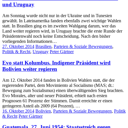
und Uruguay
Am Sonntag wurde nicht nur in der Ukraine und in Tunesien
gewählt. In Lateinamerika fanden ebenfalls zwei wichtige Wahlen
statt. In Brasilien ging es im zweiten Wahlgang darum, wer das
Land weiter regieren wird, in Uruguay brachte die erste Runde der
Präsidentenwahl noch keine Entscheidung. Nach den bisher
vorliegenden Informationen…
27. Oktober 2014
Brasilien
,
Parteien & Soziale Bewegungen
,
Politik & Recht
,
Uruguay
Peter Gärtner
Evo statt Kolumbus. Indigener Präsident wird
Bolivien weiter regieren
Am 12. Oktober 2014 fanden in Bolivien Wahlen statt, die der
regierenden Partei, dem Movimiento al Socialismo (MAS; dt.:
Bewegung zum Sozialismus) einen überwältigenden Sieg brachten.
Evo Morales, alter und neuer Präsident, erhielt nach ersten
Prognosen 61 Prozenz der Stimmen. Damit erreichte er einen
geringeren Anteil als 2009 (64 Prozent),
…
16. Oktober 2014
Bolivien
,
Parteien & Soziale Bewegungen
,
Politik
& Recht
Peter Gärtner
Guatemala, 27. Juni 1954: Staatsstreich gegen