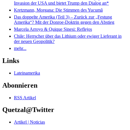
Invasion der USA und bietet Trump den Dialog an*
Kretzmann, Morgana: Die Stimmen des Yucumã
Das doppelte Amerika (Teil 3) – Zurück zur „Festung
Amerika“? Mit der Donroe-Doktrin gegen den Abstieg
Marcela Arroyo & Quique Sinesi: Reflejos
Chile: Herrscher über das Lithium oder ewiger Lieferant in
der neuen Geopolitik?
mehr...
Links
Lateinamerika
Abonnieren
RSS Artikel
Quetzal@Twitter
Artikel | Noticias