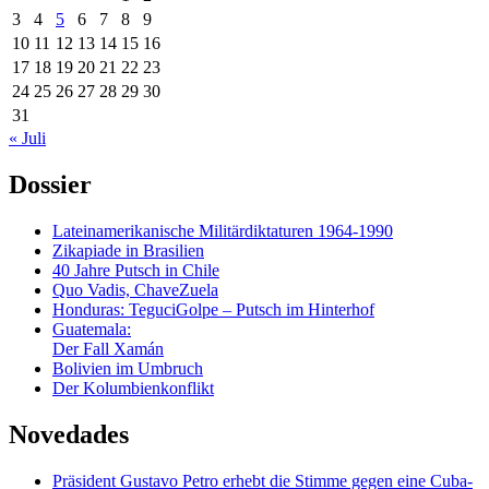
3
4
5
6
7
8
9
10
11
12
13
14
15
16
17
18
19
20
21
22
23
24
25
26
27
28
29
30
31
« Juli
Dossier
Lateinamerikanische Militärdiktaturen 1964-1990
Zikapiade in Brasilien
40 Jahre Putsch in Chile
Quo Vadis, ChaveZuela
Honduras: TeguciGolpe – Putsch im Hinterhof
Guatemala:
Der Fall Xamán
Bolivien im Umbruch
Der Kolumbienkonflikt
Novedades
Präsident Gustavo Petro erhebt die Stimme gegen eine Cuba-