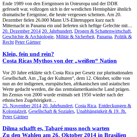
Ende 1989 von den Ereignissen in Osteuropa und der DDR
gefesselt war, vollzogen sich in der westlichen Hemisphäre ähnlich
dramatische Ereignisse, die heute vergessen scheinen. Am 20.
Dezember fielen 26.000 Mann US-Elitetruppen kurz nach
Mitternacht in Panama ein und lieferten sich heftige Gefechte mit…
20. Dezember 2014
20. Jahrhundert
,
Drogen & Schattenwirtschaft
,
Geschichte & Archäologie
,
Militär & Sicherheit
,
Panama
,
Politik &
Recht
Peter Gärtner
Klein, fein und rein?
Costa Ricas Mythos von der „weißen“ Nation
Vor 20 Jahre erklärte sich Costa Rica per Gesetz zur plurinationalen
Gesellschaft. Am „Tag der Kulturen“, dem 12. Oktober, sollte von
nun an der indigenen, europäischen, afrikanischen und asiatischen
Werte gedacht werden, die das zentralamerikanische Land prägen.
Im Zensus von 2000 wurde erstmals seit 1950 wieder nach der
ethnischen Zugehörigkeit…
25. November 2014
20. Jahrhundert
,
Costa Rica
,
Entdeckungen &
Kolonialzeit
,
Gesellschaft & Soziales
,
Unabhängigkeit & 19. Jh.
Peter Gärtner
Dilma schafft es, Tabaré muss noch warten
Zu den Wahlen am 26. Oktober 2014 in Brasilien