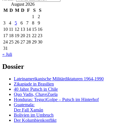
August 2026
M
D
M
D
F
S
S
1
2
3
4
5
6
7
8
9
10
11
12
13
14
15
16
17
18
19
20
21
22
23
24
25
26
27
28
29
30
31
« Juli
Dossier
Lateinamerikanische Militärdiktaturen 1964-1990
Zikapiade in Brasilien
40 Jahre Putsch in Chile
Quo Vadis, ChaveZuela
Honduras: TeguciGolpe – Putsch im Hinterhof
Guatemala:
Der Fall Xamán
Bolivien im Umbruch
Der Kolumbienkonflikt