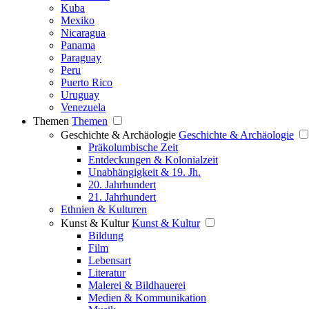
Kuba
Mexiko
Nicaragua
Panama
Paraguay
Peru
Puerto Rico
Uruguay
Venezuela
Themen
Themen
Geschichte & Archäologie
Geschichte & Archäologie
Präkolumbische Zeit
Entdeckungen & Kolonialzeit
Unabhängigkeit & 19. Jh.
20. Jahrhundert
21. Jahrhundert
Ethnien & Kulturen
Kunst & Kultur
Kunst & Kultur
Bildung
Film
Lebensart
Literatur
Malerei & Bildhauerei
Medien & Kommunikation