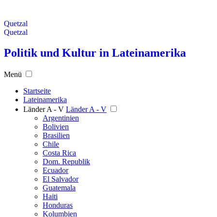
Quetzal
Quetzal
Politik und Kultur in Lateinamerika
Menü
Startseite
Lateinamerika
Länder A - V
Länder A - V
Argentinien
Bolivien
Brasilien
Chile
Costa Rica
Dom. Republik
Ecuador
El Salvador
Guatemala
Haiti
Honduras
Kolumbien