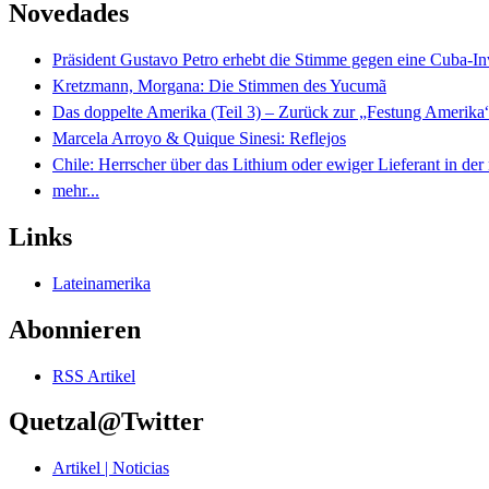
Novedades
Präsident Gustavo Petro erhebt die Stimme gegen eine Cuba-I
Kretzmann, Morgana: Die Stimmen des Yucumã
Das doppelte Amerika (Teil 3) – Zurück zur „Festung Amerika
Marcela Arroyo & Quique Sinesi: Reflejos
Chile: Herrscher über das Lithium oder ewiger Lieferant in der
mehr...
Links
Lateinamerika
Abonnieren
RSS Artikel
Quetzal@Twitter
Artikel | Noticias