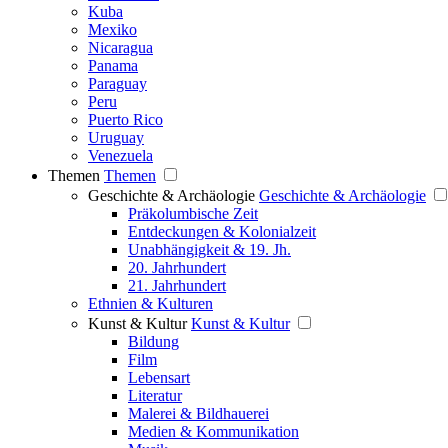
Kuba
Mexiko
Nicaragua
Panama
Paraguay
Peru
Puerto Rico
Uruguay
Venezuela
Themen
Themen
Geschichte & Archäologie
Geschichte & Archäologie
Präkolumbische Zeit
Entdeckungen & Kolonialzeit
Unabhängigkeit & 19. Jh.
20. Jahrhundert
21. Jahrhundert
Ethnien & Kulturen
Kunst & Kultur
Kunst & Kultur
Bildung
Film
Lebensart
Literatur
Malerei & Bildhauerei
Medien & Kommunikation