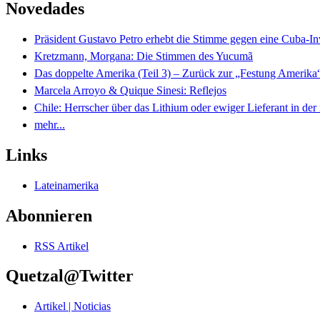
Novedades
Präsident Gustavo Petro erhebt die Stimme gegen eine Cuba-I
Kretzmann, Morgana: Die Stimmen des Yucumã
Das doppelte Amerika (Teil 3) – Zurück zur „Festung Amerika
Marcela Arroyo & Quique Sinesi: Reflejos
Chile: Herrscher über das Lithium oder ewiger Lieferant in der
mehr...
Links
Lateinamerika
Abonnieren
RSS Artikel
Quetzal@Twitter
Artikel | Noticias