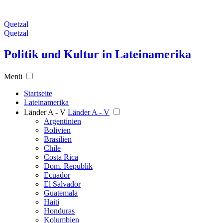
Quetzal
Quetzal
Politik und Kultur in Lateinamerika
Menü
Startseite
Lateinamerika
Länder A - V
Länder A - V
Argentinien
Bolivien
Brasilien
Chile
Costa Rica
Dom. Republik
Ecuador
El Salvador
Guatemala
Haiti
Honduras
Kolumbien