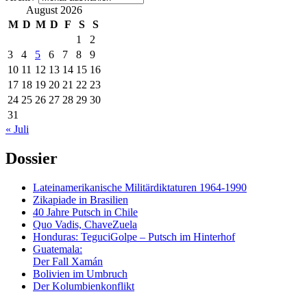
August 2026
M
D
M
D
F
S
S
1
2
3
4
5
6
7
8
9
10
11
12
13
14
15
16
17
18
19
20
21
22
23
24
25
26
27
28
29
30
31
« Juli
Dossier
Lateinamerikanische Militärdiktaturen 1964-1990
Zikapiade in Brasilien
40 Jahre Putsch in Chile
Quo Vadis, ChaveZuela
Honduras: TeguciGolpe – Putsch im Hinterhof
Guatemala:
Der Fall Xamán
Bolivien im Umbruch
Der Kolumbienkonflikt