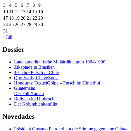
3
4
5
6
7
8
9
10
11
12
13
14
15
16
17
18
19
20
21
22
23
24
25
26
27
28
29
30
31
« Juli
Dossier
Lateinamerikanische Militärdiktaturen 1964-1990
Zikapiade in Brasilien
40 Jahre Putsch in Chile
Quo Vadis, ChaveZuela
Honduras: TeguciGolpe – Putsch im Hinterhof
Guatemala:
Der Fall Xamán
Bolivien im Umbruch
Der Kolumbienkonflikt
Novedades
Präsident Gustavo Petro erhebt die Stimme gegen eine Cuba-