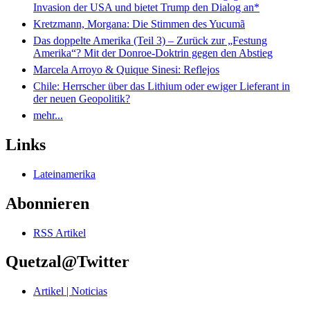
Invasion der USA und bietet Trump den Dialog an*
Kretzmann, Morgana: Die Stimmen des Yucumã
Das doppelte Amerika (Teil 3) – Zurück zur „Festung
Amerika“? Mit der Donroe-Doktrin gegen den Abstieg
Marcela Arroyo & Quique Sinesi: Reflejos
Chile: Herrscher über das Lithium oder ewiger Lieferant in
der neuen Geopolitik?
mehr...
Links
Lateinamerika
Abonnieren
RSS Artikel
Quetzal@Twitter
Artikel | Noticias