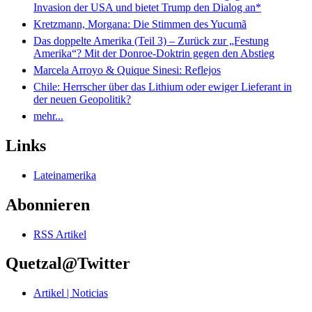
Invasion der USA und bietet Trump den Dialog an*
Kretzmann, Morgana: Die Stimmen des Yucumã
Das doppelte Amerika (Teil 3) – Zurück zur „Festung
Amerika“? Mit der Donroe-Doktrin gegen den Abstieg
Marcela Arroyo & Quique Sinesi: Reflejos
Chile: Herrscher über das Lithium oder ewiger Lieferant in
der neuen Geopolitik?
mehr...
Links
Lateinamerika
Abonnieren
RSS Artikel
Quetzal@Twitter
Artikel | Noticias