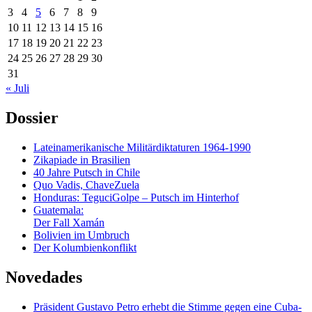
3
4
5
6
7
8
9
10
11
12
13
14
15
16
17
18
19
20
21
22
23
24
25
26
27
28
29
30
31
« Juli
Dossier
Lateinamerikanische Militärdiktaturen 1964-1990
Zikapiade in Brasilien
40 Jahre Putsch in Chile
Quo Vadis, ChaveZuela
Honduras: TeguciGolpe – Putsch im Hinterhof
Guatemala:
Der Fall Xamán
Bolivien im Umbruch
Der Kolumbienkonflikt
Novedades
Präsident Gustavo Petro erhebt die Stimme gegen eine Cuba-