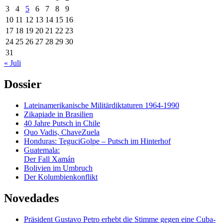
3
4
5
6
7
8
9
10
11
12
13
14
15
16
17
18
19
20
21
22
23
24
25
26
27
28
29
30
31
« Juli
Dossier
Lateinamerikanische Militärdiktaturen 1964-1990
Zikapiade in Brasilien
40 Jahre Putsch in Chile
Quo Vadis, ChaveZuela
Honduras: TeguciGolpe – Putsch im Hinterhof
Guatemala:
Der Fall Xamán
Bolivien im Umbruch
Der Kolumbienkonflikt
Novedades
Präsident Gustavo Petro erhebt die Stimme gegen eine Cuba-