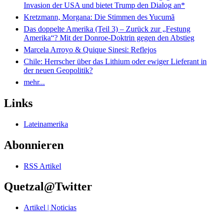
Invasion der USA und bietet Trump den Dialog an*
Kretzmann, Morgana: Die Stimmen des Yucumã
Das doppelte Amerika (Teil 3) – Zurück zur „Festung
Amerika“? Mit der Donroe-Doktrin gegen den Abstieg
Marcela Arroyo & Quique Sinesi: Reflejos
Chile: Herrscher über das Lithium oder ewiger Lieferant in
der neuen Geopolitik?
mehr...
Links
Lateinamerika
Abonnieren
RSS Artikel
Quetzal@Twitter
Artikel | Noticias