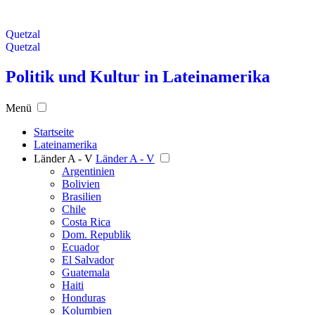
Quetzal
Quetzal
Politik und Kultur in Lateinamerika
Menü
Startseite
Lateinamerika
Länder A - V
Länder A - V
Argentinien
Bolivien
Brasilien
Chile
Costa Rica
Dom. Republik
Ecuador
El Salvador
Guatemala
Haiti
Honduras
Kolumbien