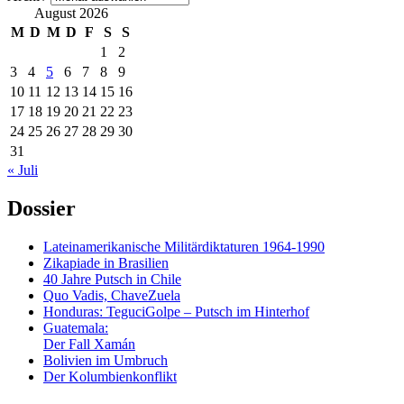
August 2026
M
D
M
D
F
S
S
1
2
3
4
5
6
7
8
9
10
11
12
13
14
15
16
17
18
19
20
21
22
23
24
25
26
27
28
29
30
31
« Juli
Dossier
Lateinamerikanische Militärdiktaturen 1964-1990
Zikapiade in Brasilien
40 Jahre Putsch in Chile
Quo Vadis, ChaveZuela
Honduras: TeguciGolpe – Putsch im Hinterhof
Guatemala:
Der Fall Xamán
Bolivien im Umbruch
Der Kolumbienkonflikt