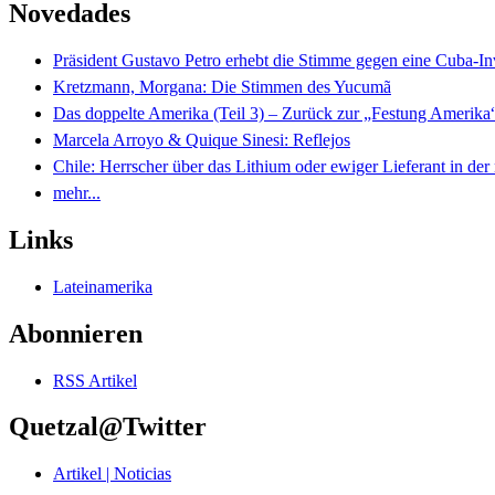
Novedades
Präsident Gustavo Petro erhebt die Stimme gegen eine Cuba-I
Kretzmann, Morgana: Die Stimmen des Yucumã
Das doppelte Amerika (Teil 3) – Zurück zur „Festung Amerika
Marcela Arroyo & Quique Sinesi: Reflejos
Chile: Herrscher über das Lithium oder ewiger Lieferant in der
mehr...
Links
Lateinamerika
Abonnieren
RSS Artikel
Quetzal@Twitter
Artikel | Noticias