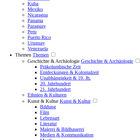
Kuba
Mexiko
Nicaragua
Panama
Paraguay
Peru
Puerto Rico
Uruguay
Venezuela
Themen
Themen
Geschichte & Archäologie
Geschichte & Archäologie
Präkolumbische Zeit
Entdeckungen & Kolonialzeit
Unabhängigkeit & 19. Jh.
20. Jahrhundert
21. Jahrhundert
Ethnien & Kulturen
Kunst & Kultur
Kunst & Kultur
Bildung
Film
Lebensart
Literatur
Malerei & Bildhauerei
Medien & Kommunikation