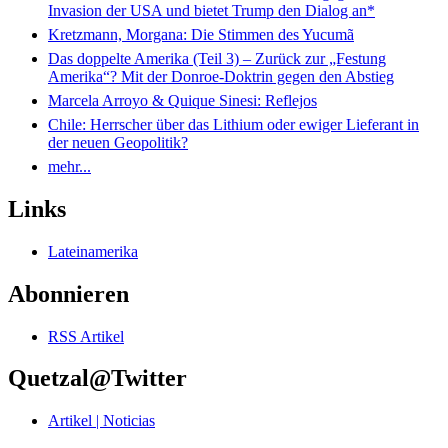
Invasion der USA und bietet Trump den Dialog an*
Kretzmann, Morgana: Die Stimmen des Yucumã
Das doppelte Amerika (Teil 3) – Zurück zur „Festung
Amerika“? Mit der Donroe-Doktrin gegen den Abstieg
Marcela Arroyo & Quique Sinesi: Reflejos
Chile: Herrscher über das Lithium oder ewiger Lieferant in
der neuen Geopolitik?
mehr...
Links
Lateinamerika
Abonnieren
RSS Artikel
Quetzal@Twitter
Artikel | Noticias