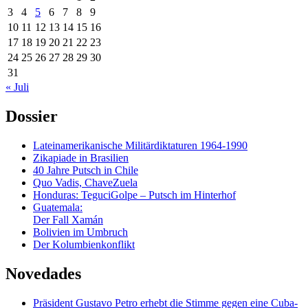
3
4
5
6
7
8
9
10
11
12
13
14
15
16
17
18
19
20
21
22
23
24
25
26
27
28
29
30
31
« Juli
Dossier
Lateinamerikanische Militärdiktaturen 1964-1990
Zikapiade in Brasilien
40 Jahre Putsch in Chile
Quo Vadis, ChaveZuela
Honduras: TeguciGolpe – Putsch im Hinterhof
Guatemala:
Der Fall Xamán
Bolivien im Umbruch
Der Kolumbienkonflikt
Novedades
Präsident Gustavo Petro erhebt die Stimme gegen eine Cuba-