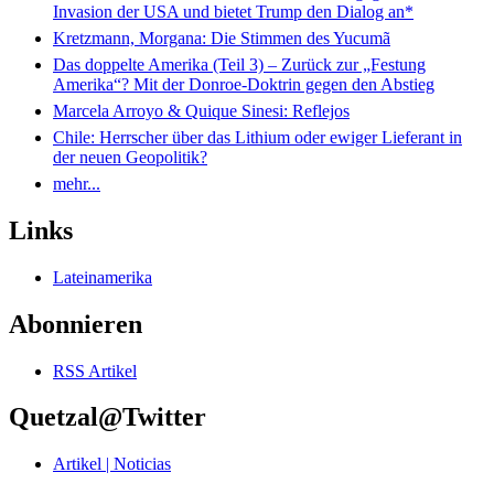
Invasion der USA und bietet Trump den Dialog an*
Kretzmann, Morgana: Die Stimmen des Yucumã
Das doppelte Amerika (Teil 3) – Zurück zur „Festung
Amerika“? Mit der Donroe-Doktrin gegen den Abstieg
Marcela Arroyo & Quique Sinesi: Reflejos
Chile: Herrscher über das Lithium oder ewiger Lieferant in
der neuen Geopolitik?
mehr...
Links
Lateinamerika
Abonnieren
RSS Artikel
Quetzal@Twitter
Artikel | Noticias