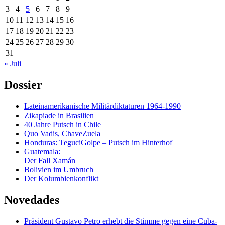
3
4
5
6
7
8
9
10
11
12
13
14
15
16
17
18
19
20
21
22
23
24
25
26
27
28
29
30
31
« Juli
Dossier
Lateinamerikanische Militärdiktaturen 1964-1990
Zikapiade in Brasilien
40 Jahre Putsch in Chile
Quo Vadis, ChaveZuela
Honduras: TeguciGolpe – Putsch im Hinterhof
Guatemala:
Der Fall Xamán
Bolivien im Umbruch
Der Kolumbienkonflikt
Novedades
Präsident Gustavo Petro erhebt die Stimme gegen eine Cuba-