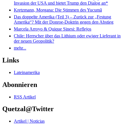
Invasion der USA und bietet Trump den Dialog an*
Kretzmann, Morgana: Die Stimmen des Yucumã
Das doppelte Amerika (Teil 3) – Zurück zur „Festung
Amerika“? Mit der Donroe-Doktrin gegen den Abstieg
Marcela Arroyo & Quique Sinesi: Reflejos
Chile: Herrscher über das Lithium oder ewiger Lieferant in
der neuen Geopolitik?
mehr...
Links
Lateinamerika
Abonnieren
RSS Artikel
Quetzal@Twitter
Artikel | Noticias