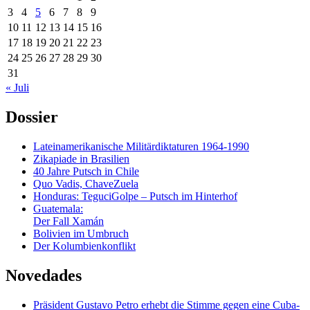
3
4
5
6
7
8
9
10
11
12
13
14
15
16
17
18
19
20
21
22
23
24
25
26
27
28
29
30
31
« Juli
Dossier
Lateinamerikanische Militärdiktaturen 1964-1990
Zikapiade in Brasilien
40 Jahre Putsch in Chile
Quo Vadis, ChaveZuela
Honduras: TeguciGolpe – Putsch im Hinterhof
Guatemala:
Der Fall Xamán
Bolivien im Umbruch
Der Kolumbienkonflikt
Novedades
Präsident Gustavo Petro erhebt die Stimme gegen eine Cuba-