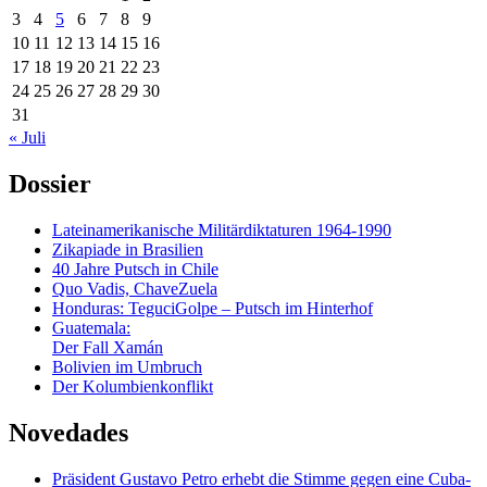
3
4
5
6
7
8
9
10
11
12
13
14
15
16
17
18
19
20
21
22
23
24
25
26
27
28
29
30
31
« Juli
Dossier
Lateinamerikanische Militärdiktaturen 1964-1990
Zikapiade in Brasilien
40 Jahre Putsch in Chile
Quo Vadis, ChaveZuela
Honduras: TeguciGolpe – Putsch im Hinterhof
Guatemala:
Der Fall Xamán
Bolivien im Umbruch
Der Kolumbienkonflikt
Novedades
Präsident Gustavo Petro erhebt die Stimme gegen eine Cuba-