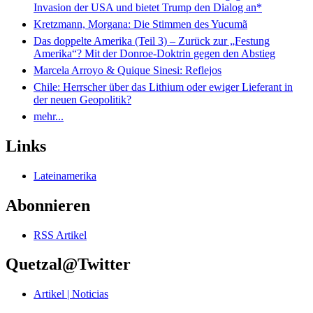
Invasion der USA und bietet Trump den Dialog an*
Kretzmann, Morgana: Die Stimmen des Yucumã
Das doppelte Amerika (Teil 3) – Zurück zur „Festung
Amerika“? Mit der Donroe-Doktrin gegen den Abstieg
Marcela Arroyo & Quique Sinesi: Reflejos
Chile: Herrscher über das Lithium oder ewiger Lieferant in
der neuen Geopolitik?
mehr...
Links
Lateinamerika
Abonnieren
RSS Artikel
Quetzal@Twitter
Artikel | Noticias