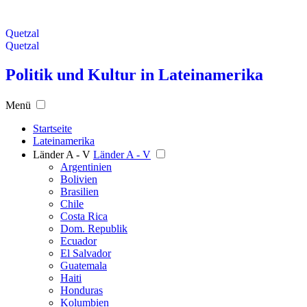
Quetzal
Quetzal
Politik und Kultur in Lateinamerika
Menü
Startseite
Lateinamerika
Länder A - V
Länder A - V
Argentinien
Bolivien
Brasilien
Chile
Costa Rica
Dom. Republik
Ecuador
El Salvador
Guatemala
Haiti
Honduras
Kolumbien