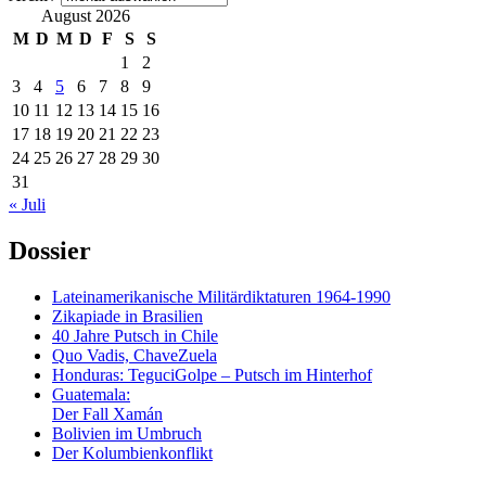
August 2026
M
D
M
D
F
S
S
1
2
3
4
5
6
7
8
9
10
11
12
13
14
15
16
17
18
19
20
21
22
23
24
25
26
27
28
29
30
31
« Juli
Dossier
Lateinamerikanische Militärdiktaturen 1964-1990
Zikapiade in Brasilien
40 Jahre Putsch in Chile
Quo Vadis, ChaveZuela
Honduras: TeguciGolpe – Putsch im Hinterhof
Guatemala:
Der Fall Xamán
Bolivien im Umbruch
Der Kolumbienkonflikt