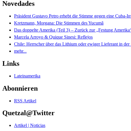
Novedades
Präsident Gustavo Petro erhebt die Stimme gegen eine Cuba-I
Kretzmann, Morgana: Die Stimmen des Yucumã
Das doppelte Amerika (Teil 3) – Zurück zur „Festung Amerika
Marcela Arroyo & Quique Sinesi: Reflejos
Chile: Herrscher über das Lithium oder ewiger Lieferant in der
mehr...
Links
Lateinamerika
Abonnieren
RSS Artikel
Quetzal@Twitter
Artikel | Noticias