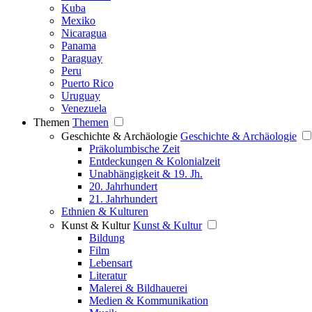
Kuba
Mexiko
Nicaragua
Panama
Paraguay
Peru
Puerto Rico
Uruguay
Venezuela
Themen
Themen
Geschichte & Archäologie
Geschichte & Archäologie
Präkolumbische Zeit
Entdeckungen & Kolonialzeit
Unabhängigkeit & 19. Jh.
20. Jahrhundert
21. Jahrhundert
Ethnien & Kulturen
Kunst & Kultur
Kunst & Kultur
Bildung
Film
Lebensart
Literatur
Malerei & Bildhauerei
Medien & Kommunikation