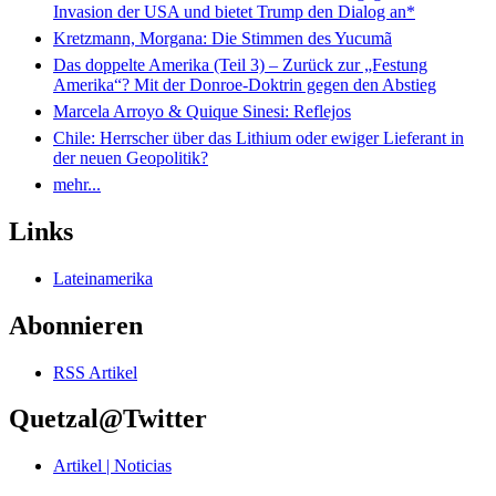
Invasion der USA und bietet Trump den Dialog an*
Kretzmann, Morgana: Die Stimmen des Yucumã
Das doppelte Amerika (Teil 3) – Zurück zur „Festung
Amerika“? Mit der Donroe-Doktrin gegen den Abstieg
Marcela Arroyo & Quique Sinesi: Reflejos
Chile: Herrscher über das Lithium oder ewiger Lieferant in
der neuen Geopolitik?
mehr...
Links
Lateinamerika
Abonnieren
RSS Artikel
Quetzal@Twitter
Artikel | Noticias