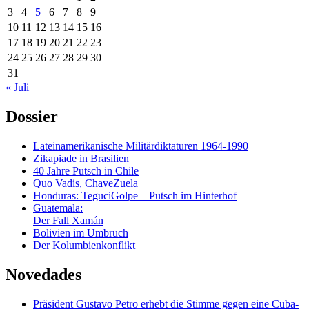
3
4
5
6
7
8
9
10
11
12
13
14
15
16
17
18
19
20
21
22
23
24
25
26
27
28
29
30
31
« Juli
Dossier
Lateinamerikanische Militärdiktaturen 1964-1990
Zikapiade in Brasilien
40 Jahre Putsch in Chile
Quo Vadis, ChaveZuela
Honduras: TeguciGolpe – Putsch im Hinterhof
Guatemala:
Der Fall Xamán
Bolivien im Umbruch
Der Kolumbienkonflikt
Novedades
Präsident Gustavo Petro erhebt die Stimme gegen eine Cuba-