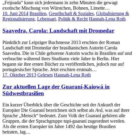
„Feijoada“ kann sich jedermann in zehn Minuten die gewagt
exotische Mischung von Würstchen, Bohnen, Limette…
10. Juni 2014
Brasilien
,
Gesellschaft & Soziales
,
Globalisierung &
Regionalisierung
,
Lebensart
,
Politik & Recht
Hannah-Lena Roth
Saavedra, Carola: Landschaft mit Dromedar
Pünktlich zur Leipziger Buchmesse 2013 erschien der Roman
Landschaft mit Dromedar der brasilianischen Autorin Carola
Saavedra. Die in Chile geborene Autorin wuchs in Brasilien auf und
verbrachte während ihres Studiums viele Jahre in Berlin. Hier
begann sie ihre ersten Bücher zu veröffentlichen, jedoch nur auf
portugiesischer Sprache. Jetzt erschien erstmals…
17. Oktober 2013
Gelesen
Hannah-Lena Roth
Zur aktuellen Lage der Guaraní-Kaiowá in
Südwestbrasilien
Ein kurzer Überblick über die Geschichte seit der Ankunft der
Europäer Die Guaraní bezeichnen sich selbst als
Avá
, was auf ihrer
Sprache „Mensch“ bedeutet. Zum Volk der Guaraní gehören alle
Gruppen, die der Sprachgruppe tupi-guarani zugeordnet werden.
Als die ersten Europäer im Jahre 1492 das heutige Brasilien
betraten, lag…