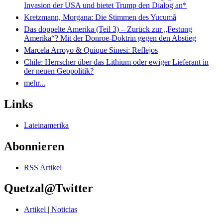
Invasion der USA und bietet Trump den Dialog an*
Kretzmann, Morgana: Die Stimmen des Yucumã
Das doppelte Amerika (Teil 3) – Zurück zur „Festung
Amerika“? Mit der Donroe-Doktrin gegen den Abstieg
Marcela Arroyo & Quique Sinesi: Reflejos
Chile: Herrscher über das Lithium oder ewiger Lieferant in
der neuen Geopolitik?
mehr...
Links
Lateinamerika
Abonnieren
RSS Artikel
Quetzal@Twitter
Artikel | Noticias