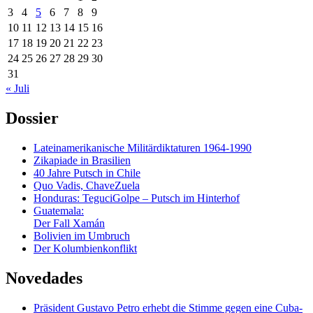
3
4
5
6
7
8
9
10
11
12
13
14
15
16
17
18
19
20
21
22
23
24
25
26
27
28
29
30
31
« Juli
Dossier
Lateinamerikanische Militärdiktaturen 1964-1990
Zikapiade in Brasilien
40 Jahre Putsch in Chile
Quo Vadis, ChaveZuela
Honduras: TeguciGolpe – Putsch im Hinterhof
Guatemala:
Der Fall Xamán
Bolivien im Umbruch
Der Kolumbienkonflikt
Novedades
Präsident Gustavo Petro erhebt die Stimme gegen eine Cuba-