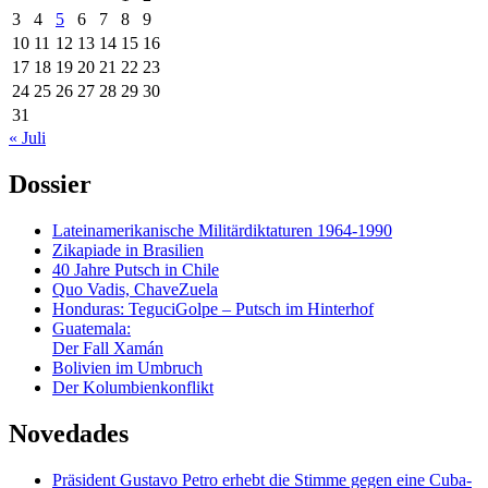
3
4
5
6
7
8
9
10
11
12
13
14
15
16
17
18
19
20
21
22
23
24
25
26
27
28
29
30
31
« Juli
Dossier
Lateinamerikanische Militärdiktaturen 1964-1990
Zikapiade in Brasilien
40 Jahre Putsch in Chile
Quo Vadis, ChaveZuela
Honduras: TeguciGolpe – Putsch im Hinterhof
Guatemala:
Der Fall Xamán
Bolivien im Umbruch
Der Kolumbienkonflikt
Novedades
Präsident Gustavo Petro erhebt die Stimme gegen eine Cuba-