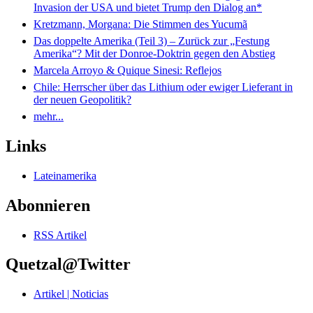
Invasion der USA und bietet Trump den Dialog an*
Kretzmann, Morgana: Die Stimmen des Yucumã
Das doppelte Amerika (Teil 3) – Zurück zur „Festung
Amerika“? Mit der Donroe-Doktrin gegen den Abstieg
Marcela Arroyo & Quique Sinesi: Reflejos
Chile: Herrscher über das Lithium oder ewiger Lieferant in
der neuen Geopolitik?
mehr...
Links
Lateinamerika
Abonnieren
RSS Artikel
Quetzal@Twitter
Artikel | Noticias