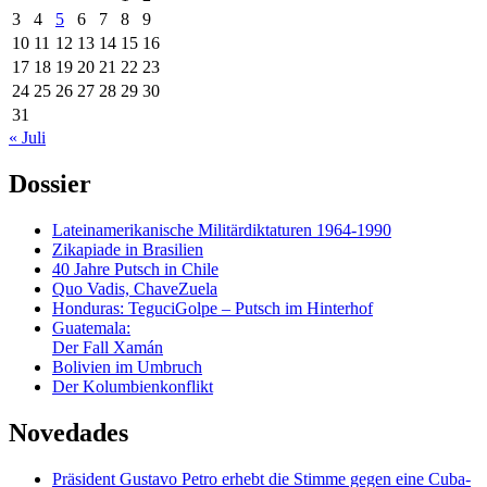
3
4
5
6
7
8
9
10
11
12
13
14
15
16
17
18
19
20
21
22
23
24
25
26
27
28
29
30
31
« Juli
Dossier
Lateinamerikanische Militärdiktaturen 1964-1990
Zikapiade in Brasilien
40 Jahre Putsch in Chile
Quo Vadis, ChaveZuela
Honduras: TeguciGolpe – Putsch im Hinterhof
Guatemala:
Der Fall Xamán
Bolivien im Umbruch
Der Kolumbienkonflikt
Novedades
Präsident Gustavo Petro erhebt die Stimme gegen eine Cuba-