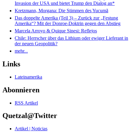
Invasion der USA und bietet Trump den Dialog an*
Kretzmann, Morgana: Die Stimmen des Yucumã
Das doppelte Amerika (Teil 3) – Zurück zur „Festung
Amerika“? Mit der Donroe-Doktrin gegen den Abstieg
Marcela Arroyo & Quique Sinesi: Reflejos
Chile: Herrscher über das Lithium oder ewiger Lieferant in
der neuen Geopolitik?
mehr...
Links
Lateinamerika
Abonnieren
RSS Artikel
Quetzal@Twitter
Artikel | Noticias